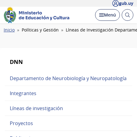
gub.uy
Ministerio
Abrir
Desplegar
Menú
de Educación y Cultura
busc
Ruta
Inicio
Políticas y Gestión
Líneas de Investigación Departam
de
navegación
DNN
Departamento de Neurobiología y Neuropatología
Integrantes
Líneas de investigación
Proyectos