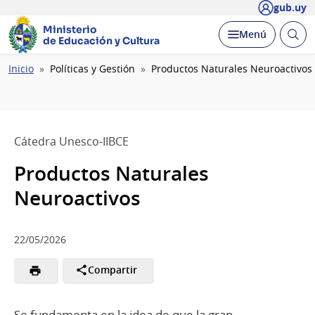
gub.uy
Ministerio
Abrir
Desplegar
Menú
de Educación y Cultura
busc
Ruta
Inicio
Políticas y Gestión
Productos Naturales Neuroactivos
de
navegación
Cátedra Unesco-IIBCE
Productos Naturales
Neuroactivos
22/05/2026
Compartir
Se fundamenta en la idea de que la gran