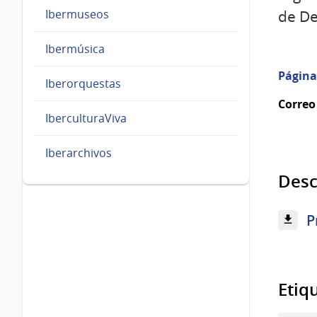
Ibermuseos
de De
Ibermúsica
Página
Iberorquestas
Correo
IberculturaViva
Iberarchivos
Desc
P
Etiq