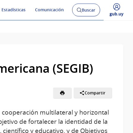
 Estadísticas
Comunicación
Buscar
Abrir
Desplegar
gub.uy
buscador
menú
y
de
mericana (SEGIB)
Compartir
cooperación multilateral y horizontal
tivo de fortalecer la identidad de la
 científico y educativo, y de Objetivos