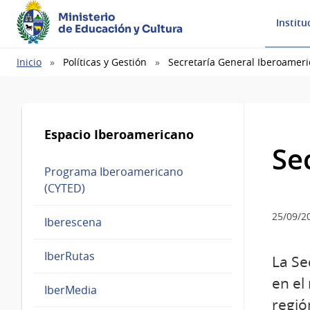
Ministerio
Institu
de Educación y Cultura
Ruta
Inicio
Políticas y Gestión
Secretaría General Iberoameri
de
navegación
Espacio Iberoamericano
Se
Programa Iberoamericano
(CYTED)
25/09/2
Iberescena
IberRutas
La Se
en el
IberMedia
regió