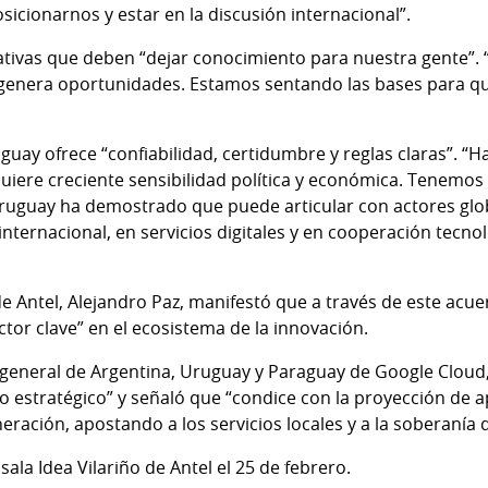
icionarnos y estar en la discusión internacional”.
ativas que deben “dejar conocimiento para nuestra gente”. 
enera oportunidades. Estamos sentando las bases para que
guay ofrece “confiabilidad, certidumbre y reglas claras”. “
quiere creciente sensibilidad política y económica. Tenemos
Uruguay ha demostrado que puede articular con actores gl
nternacional, en servicios digitales y en cooperación tecno
de Antel, Alejandro Paz, manifestó que a través de este acue
or clave” en el ecosistema de la innovación.
ora general de Argentina, Uruguay y Paraguay de Google Clou
io estratégico” y señaló que “condice con la proyección de 
eración, apostando a los servicios locales y a la soberanía 
 sala Idea Vilariño de Antel el 25 de febrero.