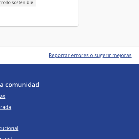
rollo sostenible
Reportar errores o sugerir mejoras
 la comunidad
as
trada
tucional
tranet