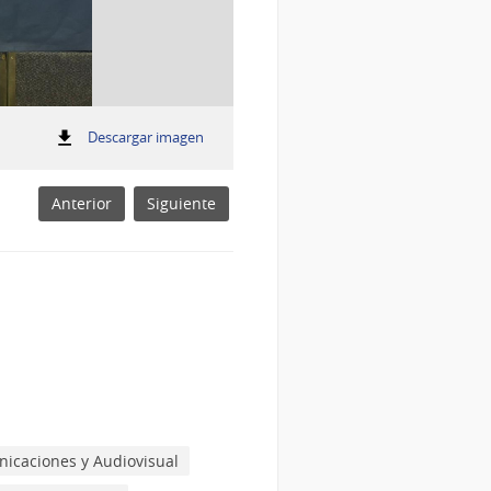
:
Descargar imagen
Acuerdo entre Antel y Google Cloud
Acuerdo
entre
Antel
Anterior
Siguiente
y
Google
Cloud
icaciones y Audiovisual