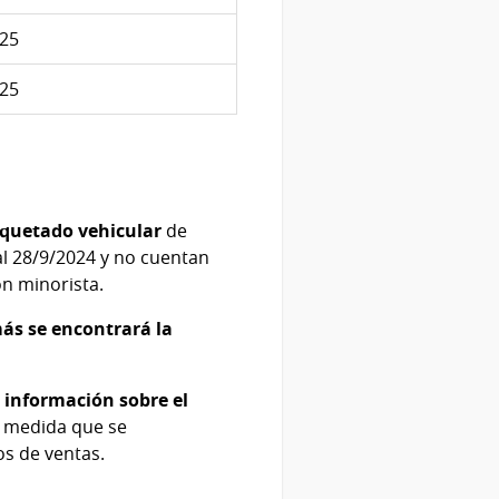
025
025
iquetado vehicular
de
l 28/9/2024 y no cuentan
ón minorista.
más se encontrará la
s información sobre el
 medida que se
os de ventas.