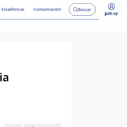
 Estadísticas
Comunicación
Buscar
Abrir
Desplegar
gub.uy
buscador
menú
y
de
ia