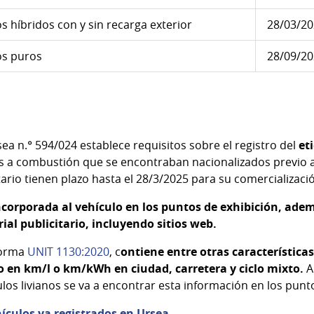
os híbridos con y sin recarga exterior
28/03/2
cos puros
28/09/2
a n.° 594/024 establece requisitos sobre el registro del
et
s a combustión que se encontraban nacionalizados previo a
ario tienen plazo hasta el 28/3/2025 para su comercializaci
ncorporada al vehículo en los puntos de exhibición, ade
ial publicitario, incluyendo sitios web.
 norma
UNIT 1130:2020
, c
ontiene entre otras característica
 en km/l o km/kWh en ciudad, carretera y ciclo mixto.
A
los livianos se va a encontrar esta información en los punt
hículos ya registrados en Ursea
.