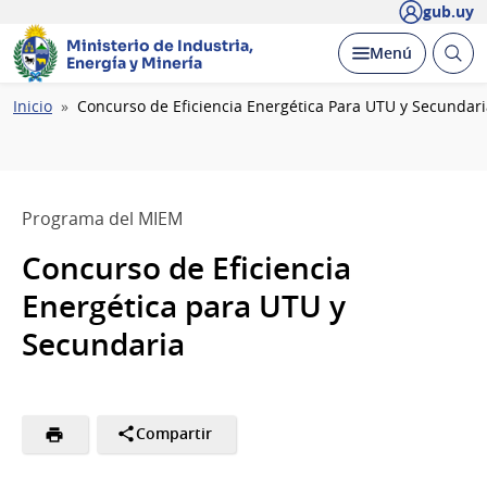
gub.uy
Ministerio de Industria,
Abrir
Desplegar
Menú
Energía y Minería
busc
Ruta
Inicio
Concurso de Eficiencia Energética Para UTU y Secundar
de
navegación
Programa del MIEM
Concurso de Eficiencia
Energética para UTU y
Secundaria
Compartir