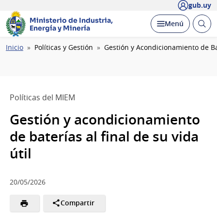
gub.uy
Ministerio de Industria,
Abrir
Desplegar
Menú
Energía y Minería
busc
Ruta
Inicio
Políticas y Gestión
Gestión y Acondicionamiento de Bat
de
navegación
Políticas del MIEM
Gestión y acondicionamiento
de baterías al final de su vida
útil
20/05/2026
Compartir