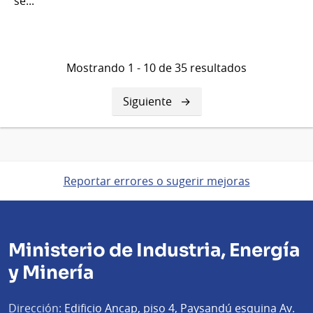
se...
Mostrando 1 - 10 de 35 resultados
Siguiente
Siguiente
página
Reportar errores o sugerir mejoras
Ministerio de Industria, Energía
y Minería
Dirección:
Edificio Ancap, piso 4, Paysandú esquina Av.