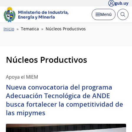
gub.uy
Ministerio de Industria,
Abrir
Desplegar
Menú
Energía y Minería
busc
Ruta
Inicio
Tematica
Núcleos Productivos
de
navegación
Núcleos Productivos
Apoya el MIEM
Nueva convocatoria del programa
Adecuación Tecnológica de ANDE
busca fortalecer la competitividad de
las mipymes