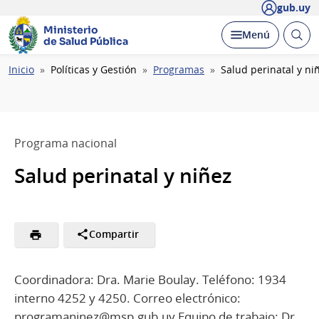
gub.uy
Ministerio
Abrir
Desplegar
Menú
de Salud Pública
busc
Ruta
Inicio
Políticas y Gestión
Programas
Salud perinatal y ni
de
navegación
Programa nacional
Salud perinatal y niñez
Compartir
Coordinadora: Dra. Marie Boulay. Teléfono: 1934
interno 4252 y 4250. Correo electrónico:
programaninez@msp.gub.uy Equipo de trabajo: Dr.