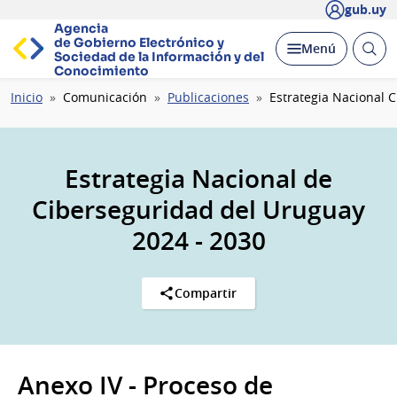
gub.uy
Agencia
de Gobierno Electrónico y
Abrir
Desplegar
Menú
Sociedad de la
Información y del
busc
Conocimiento
Ruta
Inicio
Comunicación
Publicaciones
Estrategia Nacional 
de
navegación
Estrategia Nacional de
Ciberseguridad del Uruguay
2024 - 2030
Compartir
Anexo IV - Proceso de