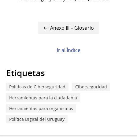
Enlaces
Anexo III – Glosario
transversales
de
Ir al Índice
Book
para
Etiquetas
Anexo
Políticas de Ciberseguridad
Ciberseguridad
IV
Herramientas para la ciudadanía
-
Herramientas para organismos
Proceso
Política Digital del Uruguay
de
cocreación