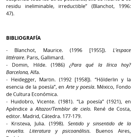
residu ineliminable, irreductible’’ (Blanchot, 1996:
47).
BIBLIOGRAFÍA
- Blanchot, Maurice. (1996 [1955]).
L’espace
littéraire
. Paris, Gallimard.
- Domin, Hilde. (1986)
¿Para qué la lírica hoy?
Barcelona,
Alfa.
- Heidegger, Martin. (1992 [1958]). “Hölderlin y la
esencia de la poesía”, en
Arte y poesía
. México, Fondo
de Cultura Económica.
- Huidobro, Vicente. (1981). “La poesía” (1921), en
Apéndice a
Altazor/Temblor de cielo.
René de Costa,
editor. Madrid, Cátedra. 177-179.
- Kristeva, Julia. (1998).
Sentido y sinsentido de la
revuelta. Literatura y psicoanálisis.
Buenos Aires,