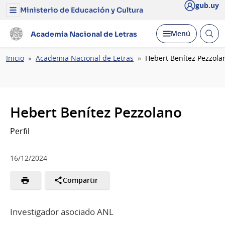
gub.uy
Ministerio de Educación y Cultura
Menú
del
Ministerio
Abrir
Desplegar
Menú
Academia Nacional de Letras
de
busc
Educación
y
Ruta
Inicio
Academia Nacional de Letras
Hebert Benítez Pezzola
Cultura
de
navegación
Hebert Benítez Pezzolano
Perfil
16/12/2024
Compartir
Investigador asociado ANL