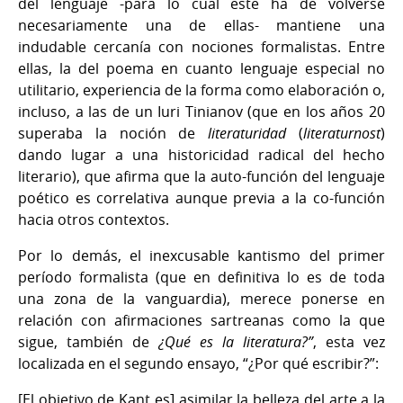
del lenguaje -para lo cual este ha de volverse
necesariamente una de ellas- mantiene una
indudable cercanía con nociones formalistas. Entre
ellas, la del poema en cuanto lenguaje especial no
utilitario, experiencia de la forma como elaboración o,
incluso, a las de un Iuri Tinianov (que en los años 20
superaba la noción de
literaturidad
(
literaturnost
)
dando lugar a una historicidad radical del hecho
literario), que afirma que la auto-función del lenguaje
poético es correlativa aunque previa a la co-función
hacia otros contextos.
Por lo demás, el inexcusable kantismo del primer
período formalista (que en definitiva lo es de toda
una zona de la vanguardia), merece ponerse en
relación con afirmaciones sartreanas como la que
sigue, también de
¿Qué es la literatura?”
, esta vez
localizada en el segundo ensayo, “¿Por qué escribir?”:
[El objetivo de Kant es] asimilar la belleza del arte a la