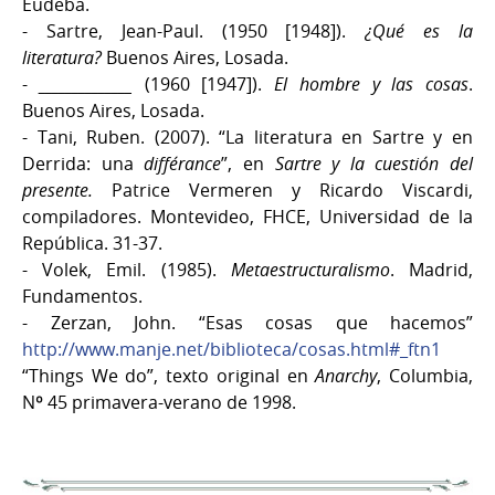
Eudeba.
- Sartre, Jean-Paul. (1950 [1948]).
¿Qué es la
literatura?
Buenos Aires, Losada.
-
______________
(1960 [1947]).
El hombre y las cosas
.
Buenos Aires, Losada.
- Tani, Ruben. (2007). “La literatura en Sartre y en
Derrida: una
différance
”, en
Sartre y la cuestión del
presente.
Patrice Vermeren y Ricardo Viscardi,
compiladores. Montevideo, FHCE, Universidad de la
República. 31-37.
- Volek, Emil. (1985).
Metaestructuralismo
. Madrid,
Fundamentos.
- Zerzan, John. “Esas cosas que hacemos”
http://www.manje.net/biblioteca/cosas.html#_ftn1
“Things We do”, texto original en
Anarchy
, Columbia,
Nº 45 primavera-verano de 1998.