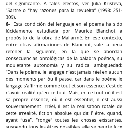
del significante. A tales efectos, ver Julia Kristeva,
“Sartre o “hay razones para la revuelta” (1998: 251-
309).
6-
Esta condición del lenguaje en el poema ha sido
lúcidamente estudiada por Maurice Blanchot a
propósito de la obra de Mallarmé. En ese contexto,
entre otras afirmaciones de Blanchot, vale la pena
retener la siguiente, en la que se abordan
consecuencias ontológicas de la palabra poética, su
inquietante autonomía y su radical ambigüedad:
‘‘Dans le poème, le langage n’est jamais réel en aucun
des moments par òu il passe, car dans le poème le
langage s’affirme comme tout et son essence, c’est de
n’avoir realité qu’en ce tout. Mais, en ce tout où il est
sa propre essence, où il est essentiel, il est aussi
souverainement irréel, il est la realisation totale de
cette irrealité, fiction absolue qui dit l’ être, quand,
ayant “use”, “ronge” toutes les choses existantes,
suspendu tous les êtres possibles, elle se heurte à ce