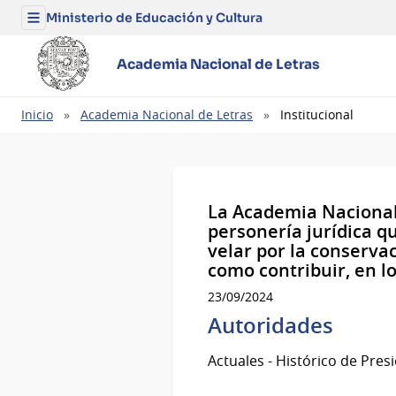
Ministerio de Educación y Cultura
Menú
del
Ministerio
de
Academia Nacional de Letras
Educación
y
Cultura
Ruta
Inicio
Academia Nacional de Letras
Institucional
de
navegación
La Academia Nacional 
personería jurídica q
velar por la conserva
como contribuir, en lo
23/09/2024
Autoridades
Actuales - Histórico de Pres