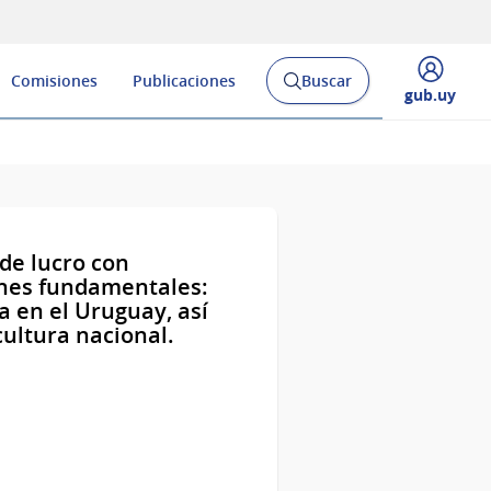
Comisiones
Publicaciones
Buscar
Abrir
Desplegar
gub.uy
buscador
menú
y
de
 de lucro con
ines fundamentales:
a en el Uruguay, así
 cultura nacional.