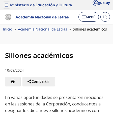
gub.uy
Ministerio de Educación y Cultura
Menú
del
Ministerio
Abrir
Desplegar
Menú
Academia Nacional de Letras
de
busc
Educación
y
Ruta
Inicio
Academia Nacional de Letras
Sillones académicos
Cultura
de
navegación
Sillones académicos
10/09/2024
Compartir
En varias oportunidades se presentaron mociones
en las sesiones de la Corporación, conducentes a
designar los diecinueve sillones académicos con