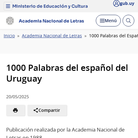
gub.uy
Ministerio de Educación y Cultura
Menú
del
Ministerio
Abrir
Desplegar
Menú
Academia Nacional de Letras
de
busc
Educación
y
Ruta
Inicio
Academia Nacional de Letras
1000 Palabras del Espa
Cultura
de
navegación
1000 Palabras del español del
Uruguay
20/05/2025
Compartir
Publicación realizada por la Academia Nacional de
Letras en 1988