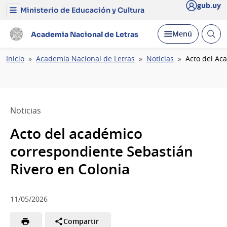
gub.uy
Ministerio de Educación y Cultura
Menú
del
Ministerio
Abrir
Desplegar
Menú
Academia Nacional de Letras
de
busc
Educación
y
Ruta
Inicio
Academia Nacional de Letras
Noticias
Acto del Ac
Cultura
de
navegación
Noticias
Acto del académico
correspondiente Sebastián
Rivero en Colonia
11/05/2026
Compartir