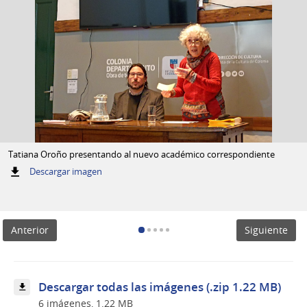
Tatiana Oroño presentando al nuevo académico correspondiente
:
Descargar imagen
Tatiana
Oroño
presentando
al
Anterior
Siguiente
nuevo
académico
correspondiente
Descargar todas las imágenes (.zip 1.22 MB)
6 imágenes, 1.22 MB