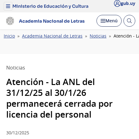
gub.uy
Ministerio de Educación y Cultura
Menú
del
Ministerio
Abrir
Desplegar
Menú
Academia Nacional de Letras
de
busc
Educación
y
Ruta
Inicio
Academia Nacional de Letras
Noticias
Atención - 
Cultura
de
navegación
Noticias
Atención - La ANL del
31/12/25 al 30/1/26
permanecerá cerrada por
licencia del personal
30/12/2025