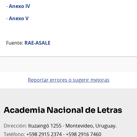
-
Anexo IV
-
Anexo V
Fuente:
RAE-ASALE
Reportar errores o sugerir mejoras
Pie
de
Academia Nacional de Letras
página
Dirección:
Ituzaingó 1255 - Montevideo, Uruguay.
Teléfono:
+598 2915 2374 - +598 2916 7460