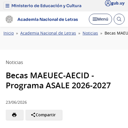
gub.uy
Ministerio de Educación y Cultura
Menú
del
Ministerio
Abrir
Desplegar
Menú
Academia Nacional de Letras
de
busc
Educación
y
Ruta
Inicio
Academia Nacional de Letras
Noticias
Becas MAEU
Cultura
de
navegación
Noticias
Becas MAEUEC-AECID -
Programa ASALE 2026-2027
23/06/2026
Compartir