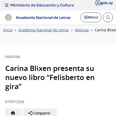
gub.uy
Ministerio de Educación y Cultura
Menú
del
Ministerio
Abrir
Desplegar
Menú
Academia Nacional de Letras
de
busc
Educación
y
Ruta
Inicio
Academia Nacional de Letras
Noticias
Carina Blixe
Cultura
de
navegación
noticias
Carina Blixen presenta su
nuevo libro “Felisberto en
gira”
07/07/2026
Compartir