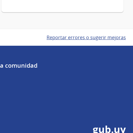
Reportar errores o sugerir mejoras
 la comunidad
gub.uy