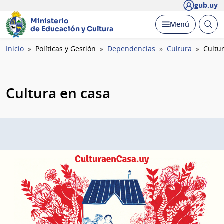
gub.uy
Ministerio
Abrir
Desplegar
Menú
de Educación y Cultura
busc
Ruta
Inicio
Políticas y Gestión
Dependencias
Cultura
Cultu
de
navegación
Cultura en casa