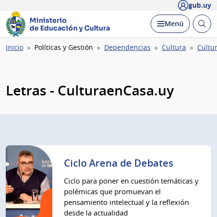
gub.uy
Ministerio
Abrir
Desplegar
Menú
de Educación y Cultura
busc
Ruta
Inicio
Políticas y Gestión
Dependencias
Cultura
Cultu
de
navegación
Letras - CulturaenCasa.uy
Ciclo Arena de Debates
Ciclo para poner en cuestión temáticas y
polémicas que promuevan el
pensamiento intelectual y la reflexión
desde la actualidad