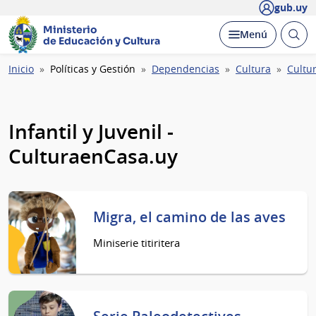
gub.uy
Ministerio
Abrir
Desplegar
Menú
de Educación y Cultura
busc
Ruta
Inicio
Políticas y Gestión
Dependencias
Cultura
Cultu
de
navegación
Infantil y Juvenil -
CulturaenCasa.uy
Migra, el camino de las aves
Miniserie titiritera