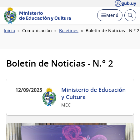
gub.uy
Ministerio
Abrir
Desplegar
Menú
de Educación y Cultura
busc
Ruta
Inicio
Comunicación
Boletines
Boletín de Noticias - N.° 2
de
navegación
Boletín de Noticias - N.° 2
Ministerio de Educación
12/09/2025
y Cultura
MEC