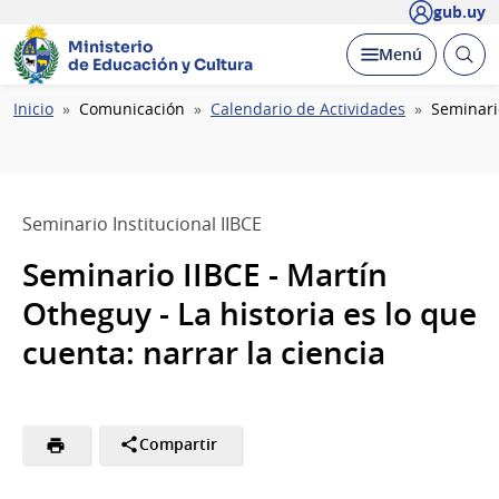
gub.uy
Ministerio
Abrir
Desplegar
Menú
de Educación y Cultura
busc
Ruta
Inicio
Comunicación
Calendario de Actividades
Seminari
de
navegación
Seminario Institucional IIBCE
Seminario IIBCE - Martín
Otheguy - La historia es lo que
cuenta: narrar la ciencia
Compartir