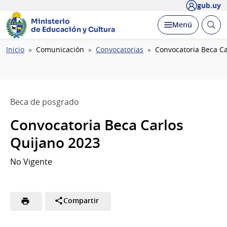
gub.uy
Ministerio
Abrir
Desplegar
Menú
de Educación y Cultura
busc
Ruta
Inicio
Comunicación
Convocatorias
Convocatoria Beca Ca
de
navegación
Beca de posgrado
Convocatoria Beca Carlos
Quijano 2023
No Vigente
Compartir