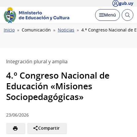
gub.uy
Ministerio
Abrir
Desplegar
Menú
de Educación y Cultura
busc
Ruta
Inicio
Comunicación
Noticias
4.º Congreso Nacional de 
de
navegación
Integración plural y amplia
4.º Congreso Nacional de
Educación «Misiones
Sociopedagógicas»
23/06/2026
Compartir