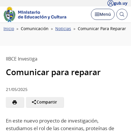
gub.uy
Ministerio
Abrir
Desplegar
Menú
de Educación y Cultura
busc
Ruta
Inicio
Comunicación
Noticias
Comunicar Para Reparar
de
navegación
IIBCE Investiga
Comunicar para reparar
21/05/2025
Compartir
En este nuevo proyecto de investigación,
estudiamos el rol de las conexinas, proteínas de