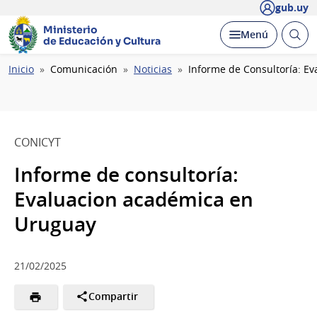
gub.uy
Ministerio
Abrir
Desplegar
Menú
de Educación y Cultura
busc
Ruta
Inicio
Comunicación
Noticias
Informe de Consultoría: E
de
navegación
CONICYT
Informe de consultoría:
Evaluacion académica en
Uruguay
21/02/2025
Compartir