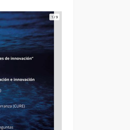
1
/
9