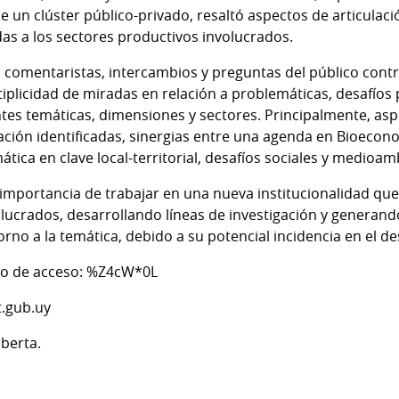
 un clúster público-privado, resaltó aspectos de articulació
das a los sectores productivos involucrados.
 comentaristas, intercambios y preguntas del público contri
iplicidad de miradas en relación a problemáticas, desafío
tes temáticas, dimensiones y sectores. Principalmente, aspe
ción identificadas, sinergias entre una agenda en Bioecon
ática en clave local-territorial, desafíos sociales y medioam
 la importancia de trabajar en una nueva institucionalidad qu
lucrados, desarrollando líneas de investigación y genera
orno a la temática, debido a su potencial incidencia en el des
o de acceso: %Z4cW*0L
t.gub.uy
uberta.