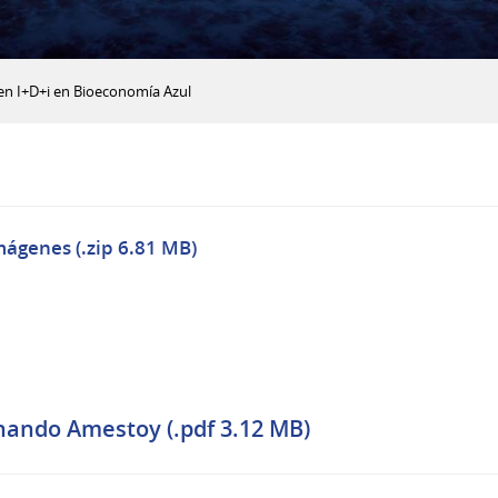
n I+D+i en Bioeconomía Azul
mágenes (.zip 6.81 MB)
nando Amestoy (.pdf 3.12 MB)