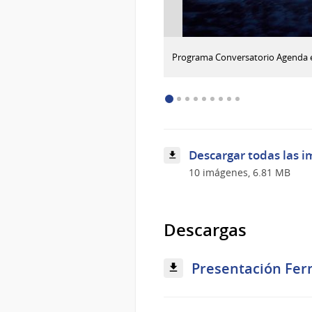
:
Descargar imagen
Programa Conversatorio Agenda e
Conversatorio
Agenda
en
I+D+i
en
Bioeconomía
Azul
Descargar todas las i
10 imágenes, 6.81 MB
Descargas
Presentación Fer