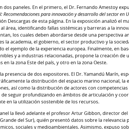
en dos paneles. En el primero, el Dr. Fernando Amestoy exp
: Recomendaciones para innovación y desarrollo del sector en 
ión Descargas de esta página. En la exposición analizó el m
l área, identificando fallas sistémicas y barreras a la innov
tan, los cuales deben abordarse desde una perspectiva am
es la academia, el gobierno, el sector productivo y la socied
 el ejemplo de la experiencia europea. Finalmente, en bas
onibles y a industrias relacionadas, propone la creación de 
 en la zona Este del país, y otro en la zona Oeste.
a presencia de dos expositores. El Dr. Yamandú Marín, espec
áficamente la distribución del espacio marino nacional, la e
ones, así como la distribución de actores con competencias
 de seguir profundizando en ámbitos de articulación y coor
te en la utilización sostenible de los recursos.
nel la llevó adelante el profesor Artur Gibbon, director del 
rande del Sur), quién presentó datos sobre la relevancia p
micos, sociales y medioambientales. Asimismo, expuso sob