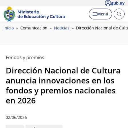
gub.uy
Ministerio
Abrir
Desplegar
Menú
de Educación y Cultura
busc
Ruta
Inicio
Comunicación
Noticias
Dirección Nacional de Cul
de
navegación
Fondos y premios
Dirección Nacional de Cultura
anuncia innovaciones en los
fondos y premios nacionales
en 2026
02/06/2026