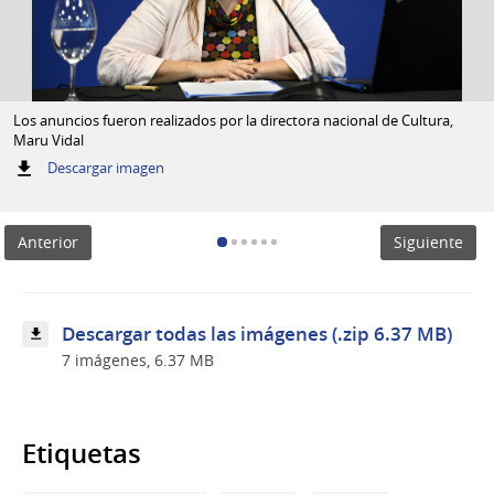
Los anuncios fueron realizados por la directora nacional de Cultura,
Maru Vidal
:
Descargar imagen
Los
anuncios
fueron
Anterior
Siguiente
realizados
por
la
directora
nacional
Descargar todas las imágenes (.zip 6.37 MB)
de
7 imágenes, 6.37 MB
Cultura,
Maru
Vidal
Etiquetas