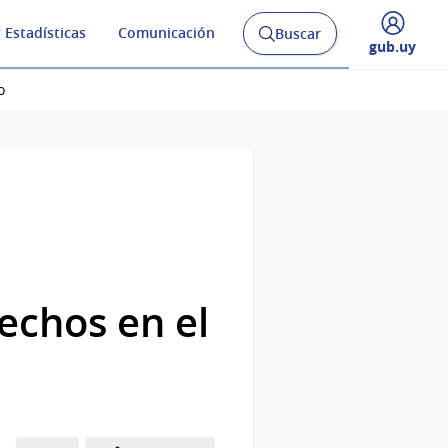
 Estadísticas
Comunicación
Buscar
Abrir
Desplegar
gub.uy
buscador
menú
y
de
o
rechos en el