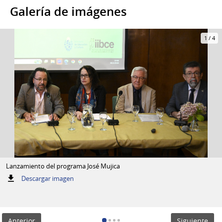
Galería de imágenes
1
/
4
Lanzamiento del programa José Mujica
:
Descargar imagen
Lanzamiento
del
programa
José
Anterior
Siguiente