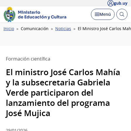
gub.uy
Ministerio
Abrir
Desplegar
Menú
de Educación y Cultura
busc
Ruta
Inicio
Comunicación
Noticias
El Ministro José Carlos Ma
de
navegación
Formación científica
El ministro José Carlos Mahía
y la subsecretaria Gabriela
Verde participaron del
lanzamiento del programa
José Mujica
29/01/2026