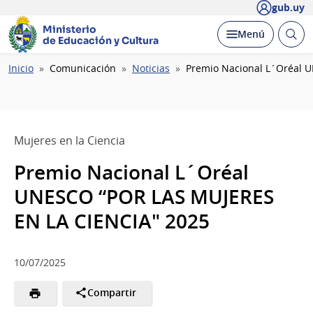
gub.uy
Ministerio
Abrir
Desplegar
Menú
de Educación y Cultura
busc
Ruta
Inicio
Comunicación
Noticias
Premio Nacional L´Oréal 
de
navegación
Mujeres en la Ciencia
Premio Nacional L´Oréal
UNESCO “POR LAS MUJERES
EN LA CIENCIA" 2025
10/07/2025
Compartir