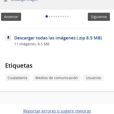
La
carta
acuerdo
Anterior
Siguiente
que
formaliza
el
proyecto
Ruta
Descargar todas las imágenes (.zip 8.5 MB)
Juegos
11 imágenes, 8.5 MB
se
firmó
entre
Espacios
MEC
Etiquetas
y
el
CCE
Ciudadanía
Medios de comunicación
Usuarios
Reportar errores o sugerir mejoras