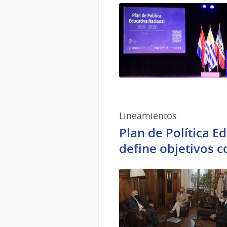
Lineamientos
Plan de Política E
define objetivos 