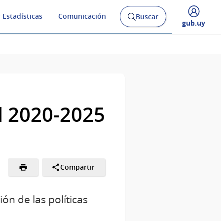
 Estadísticas
Comunicación
Buscar
Abrir
Desplegar
gub.uy
buscador
menú
y
de
l 2020-2025
Compartir
ón de las políticas