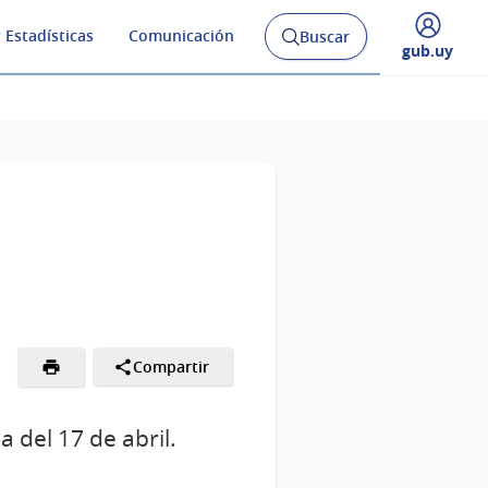
 Estadísticas
Comunicación
Buscar
Abrir
Desplegar
gub.uy
buscador
menú
y
de
Compartir
a del 17 de abril.