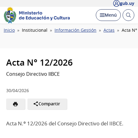
gub.uy
Ministerio
Abrir
Desplegar
Menú
de Educación y Cultura
busc
Ruta
Inicio
Institucional
Información Gestión
Actas
Acta N°
de
navegación
Acta N° 12/2026
Consejo Directivo IIBCE
30/04/2026
Compartir
Acta N.º 12/2026 del Consejo Directivo del IIBCE.