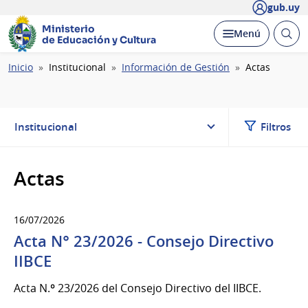
gub.uy
Ministerio
Abrir
Desplegar
Menú
de Educación y Cultura
busc
Ruta
Inicio
Institucional
Información de Gestión
Actas
de
navegación
Institucional
Filtros
Actas
16/07/2026
Acta N° 23/2026 - Consejo Directivo
IIBCE
Acta N.º 23/2026 del Consejo Directivo del IIBCE.