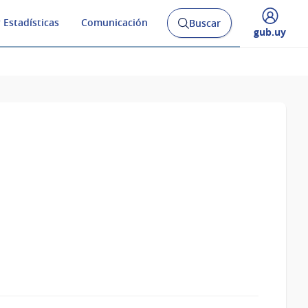
 Estadísticas
Comunicación
Buscar
Abrir
Desplegar
gub.uy
buscador
menú
y
de