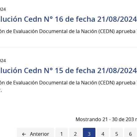
024
lución Cedn N° 16 de fecha 21/08/202
ón de Evaluación Documental de la Nación (CEDN) aprueba T
024
lución Cedn N° 15 de fecha 21/08/202
n de Evaluación Documental de la Nación (CEDN) aprueba Ta
.
Mostrando 21 - 30 de 203 
Página
Anterior
Página
1
Página
2
Página
3
Página
4
Página
5
Pág
6