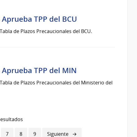
4 Aprueba TPP del BCU
abla de Plazos Precaucionales del BCU.
4 Aprueba TPP del MIN
bla de Plazos Precaucionales del Ministerio del
resultados
ina
Página
7
Página
8
Página
9
Siguiente
Siguiente