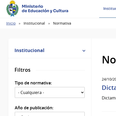
Ministerio
Institu
de Educación y Cultura
Ruta
Inicio
Institucional
Normativa
de
navegación
Institucional
No
Filtros
24/10/2
Tipo de normativa:
Dict
Dictam
Año de publicación: