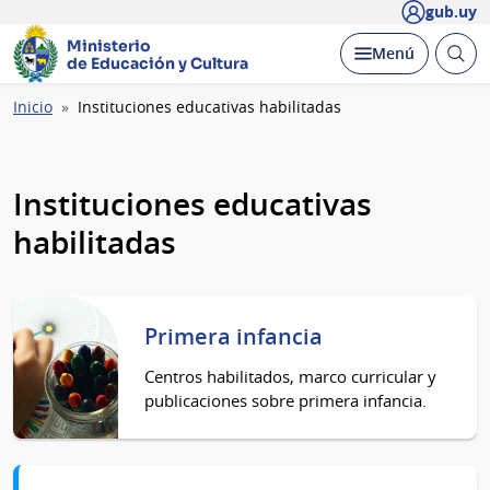
gub.uy
Ministerio
Abrir
Desplegar
Menú
de Educación y Cultura
busc
Ruta
Inicio
Instituciones educativas habilitadas
de
navegación
Instituciones educativas
habilitadas
Primera infancia
Centros habilitados, marco curricular y
publicaciones sobre primera infancia.