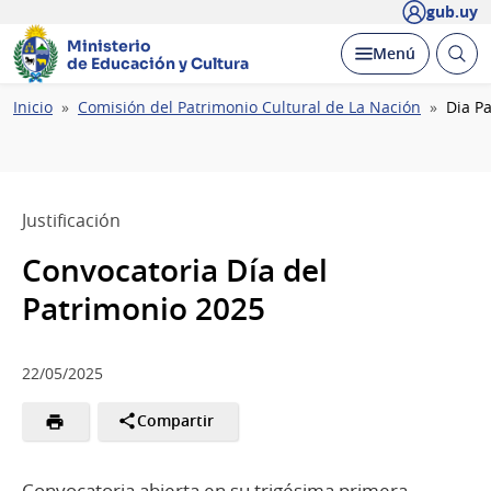
gub.uy
Ministerio
Abrir
Desplegar
Menú
de Educación y Cultura
busc
Ruta
Inicio
Comisión del Patrimonio Cultural de La Nación
Dia P
de
navegación
Justificación
Convocatoria Día del
Patrimonio 2025
22/05/2025
Compartir
Convocatoria abierta en su trigésima primera