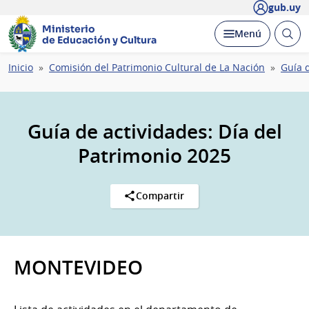
gub.uy
Ministerio
Abrir
Desplegar
Menú
de Educación y Cultura
busc
Ruta
Inicio
Comisión del Patrimonio Cultural de La Nación
Guía 
de
navegación
Guía de actividades: Día del
Patrimonio 2025
Compartir
MONTEVIDEO