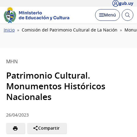
gub.uy
Ministerio
Abrir
Desplegar
Menú
de Educación y Cultura
busc
Ruta
Inicio
Comisión del Patrimonio Cultural de La Nación
Monum
de
navegación
MHN
Patrimonio Cultural.
Monumentos Históricos
Nacionales
26/04/2023
Compartir