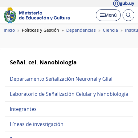
gub.uy
Ministerio
Abrir
Desplegar
Menú
de Educación y Cultura
busc
Ruta
Inicio
Políticas y Gestión
Dependencias
Ciencia
Instit
de
navegación
Señal. cel. Nanobiología
Departamento Señalización Neuronal y Glial
Laboratorio de Señalización Celular y Nanobiología
Integrantes
Líneas de investigación