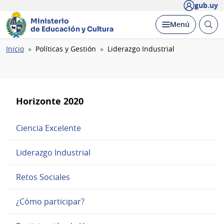
gub.uy
Ministerio
Abrir
Desplegar
Menú
de Educación y Cultura
busc
Ruta
Inicio
Políticas y Gestión
Liderazgo Industrial
de
navegación
Horizonte 2020
Ciencia Excelente
Liderazgo Industrial
Retos Sociales
¿Cómo participar?