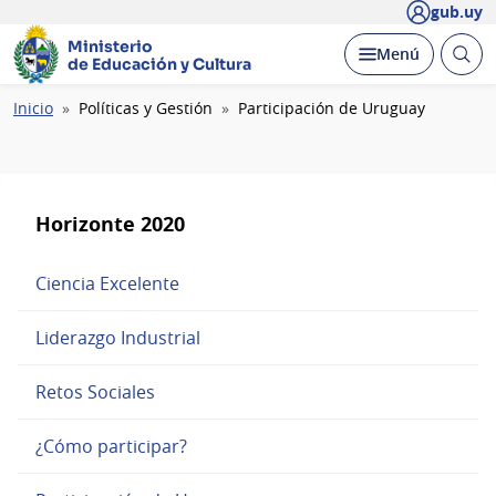
gub.uy
Ministerio
Abrir
Desplegar
Menú
de Educación y Cultura
busc
Ruta
Inicio
Políticas y Gestión
Participación de Uruguay
de
navegación
Horizonte 2020
Ciencia Excelente
Liderazgo Industrial
Retos Sociales
¿Cómo participar?