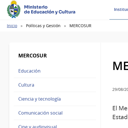
Ministerio
Institu
de Educación y Cultura
Ruta
Inicio
Políticas y Gestión
MERCOSUR
de
navegación
MERCOSUR
ME
Educación
Cultura
29/08/2
Ciencia y tecnología
El Me
Comunicación social
Estad
Cine y audiovisual