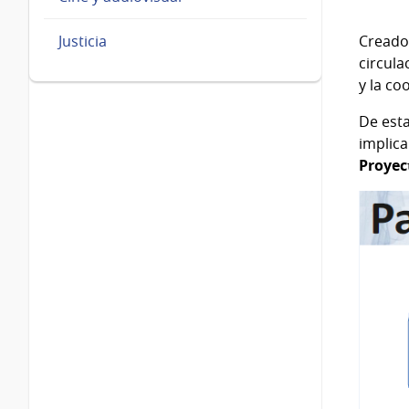
Justicia
Creado 
circula
y la co
De est
implica
Proyec