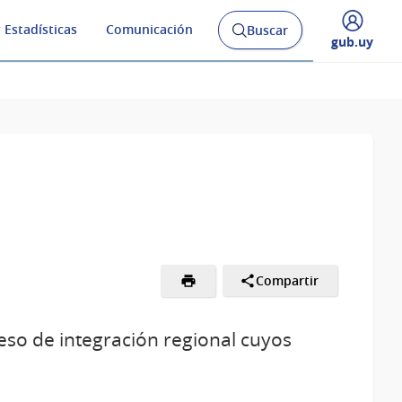
 Estadísticas
Comunicación
Buscar
Abrir
Desplegar
gub.uy
buscador
menú
y
de
Compartir
so de integración regional cuyos