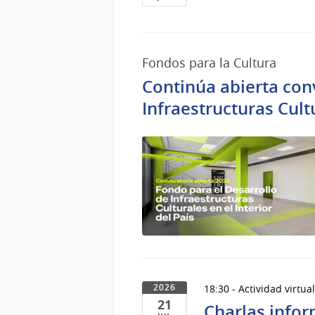
28
de
Jul
Fondos para la Cultura
del
2026
Continúa abierta con
Infraestructuras Cultu
18:30 - Actividad virtua
2026
21
Charlas infor