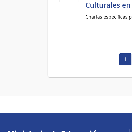
Culturales en 
02
de
Charlas específicas pa
Jul
del
2026
Pág
1
act