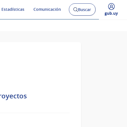
 Estadísticas
Comunicación
Buscar
Abrir
Desplegar
gub.uy
buscador
menú
y
de
royectos