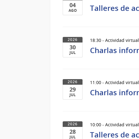
04
2026
Talleres de 
AGO
04
de
Ago
18:30 - Actividad virtua
2026
del
30
2026
Charlas infor
JUL
30
de
Jul
11:00 - Actividad virtua
2026
del
29
2026
Charlas infor
JUL
29
de
Jul
10:00 - Actividad virtua
2026
del
28
2026
Talleres de 
JUL