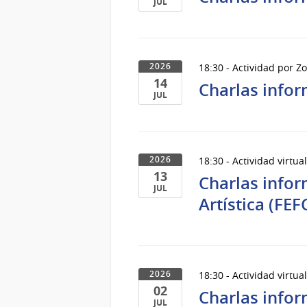
JUL
21
de
Jul
18:30 - Actividad por 
2026
del
14
2026
Charlas infor
JUL
14
de
Jul
18:30 - Actividad virtua
2026
del
13
2026
Charlas infor
JUL
Artística (FEF
13
de
Jul
del
2026
18:30 - Actividad virtua
2026
02
Charlas infor
JUL