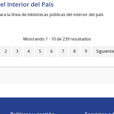
el Interior del País
ra la línea de bibliotecas públicas del interior del país
Mostrando 1 - 10 de 239 resultados
ina
Página
2
Página
3
Página
4
Página
5
Página
6
Página
7
Página
8
Página
9
Siguiente
Siguiente
ual
página