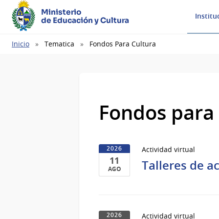
Ministerio
Institu
de Educación y Cultura
Ruta
Inicio
Tematica
Fondos Para Cultura
de
navegación
Fondos para 
Actividad virtual
2026
11
Talleres de 
AGO
11
de
Ago
Actividad virtual
2026
del