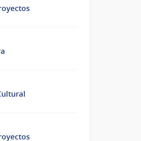
royectos
ra
Cultural
royectos