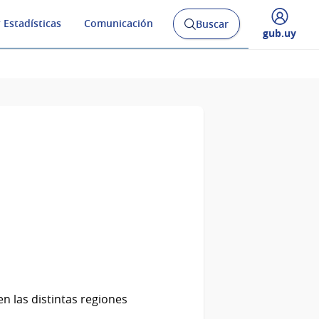
 Estadísticas
Comunicación
Buscar
Abrir
Desplegar
gub.uy
buscador
menú
y
de
en las distintas regiones