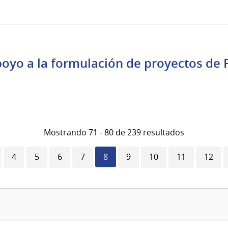
l
poyo a la formulación de proyectos de
Mostrando 71 - 80 de 239 resultados
Página
4
Página
5
Página
6
Página
7
Página
8
Página
9
Página
10
Página
11
Págin
12
actual