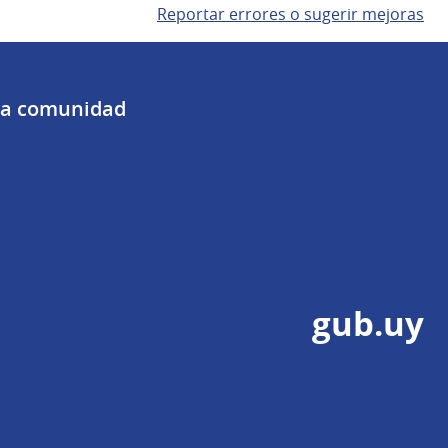
Reportar errores o sugerir mejoras
 la comunidad
gub.uy