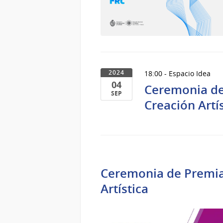
18:00 - Espacio Idea
2024
04
Ceremonia de
SEP
Creación Artí
04
de
Sep
del
2024
Ceremonia de Premiac
Artística