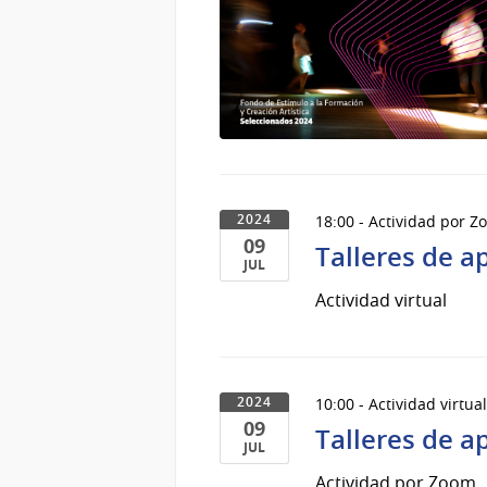
18:00 - Actividad por 
2024
09
Talleres de a
JUL
09
Actividad virtual
de
Jul
del
2024
10:00 - Actividad virtua
2024
09
Talleres de a
JUL
09
Actividad por Zoom