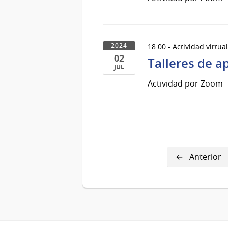
de
Jul
del
2024
18:00 - Actividad virtua
2024
02
Talleres de a
JUL
02
Actividad por Zoom
de
Jul
del
2024
Página
Anterior
anterior