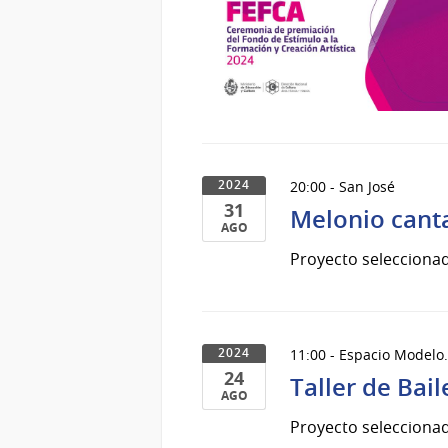
20:00 - San José
2024
31
Melonio cant
AGO
31
Proyecto seleccionad
de
Ago
del
2024
11:00 - Espacio Modelo.
2024
24
Taller de Bai
AGO
24
Proyecto seleccionad
de