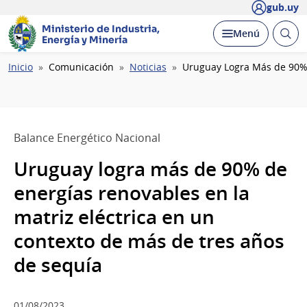
gub.uy
Ministerio de Industria,
Abrir
Desplegar
Menú
Energía y Minería
busc
Ruta
Inicio
Comunicación
Noticias
Uruguay Logra Más de 90% 
de
navegación
Balance Energético Nacional
Uruguay logra más de 90% de
energías renovables en la
matriz eléctrica en un
contexto de más de tres años
de sequía
01/08/2023